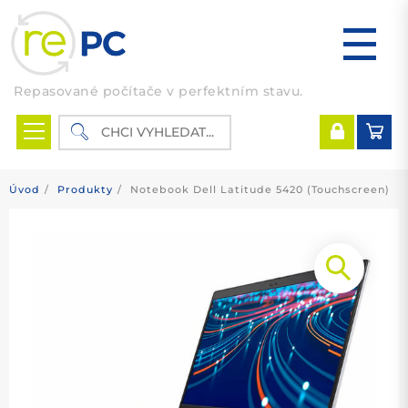
Skip
to
content
Repasované počítače v perfektním stavu.
Úvod
Produkty
Notebook Dell Latitude 5420 (Touchscreen)