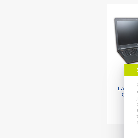
Note
Latitud
Core i
GHz, 8 
9 54
GB SSD
Intel 
15,6"
Windo