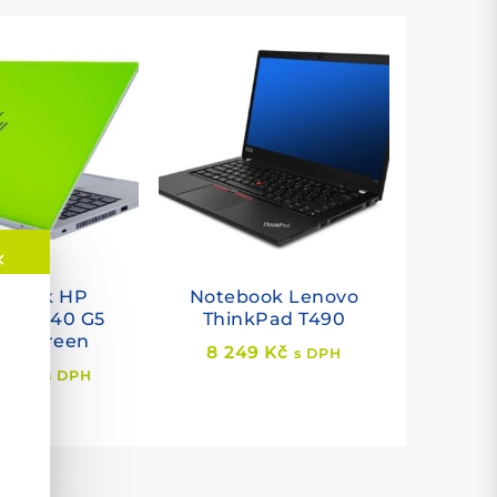
✕
ebook HP
Notebook Lenovo
Book 840 G5
ThinkPad T490
ify Green
8 249
Kč
s DPH
00
Kč
s DPH