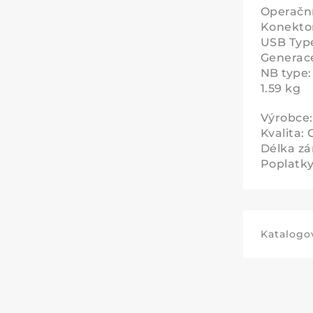
Operační
Konektor
USB Type
Generace
NB type
1.59 kg
Výrobce:
Kvalita: 
Délka zá
Poplatky 
Katalogov