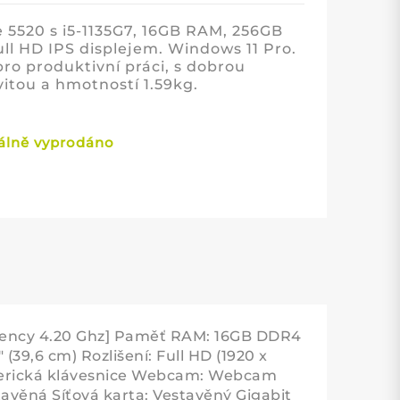
e 5520 s i5-1135G7, 16GB RAM, 256GB
ll HD IPS displejem. Windows 11 Pro.
pro produktivní práci, s dobrou
vitou a hmotností 1.59kg.
lně vyprodáno
quency 4.20 Ghz] Paměť RAM: 16GB DDR4
39,6 cm) Rozlišení: Full HD (1920 x
umerická klávesnice Webcam: Webcam
stavěná Síťová karta: Vestavěný Gigabit