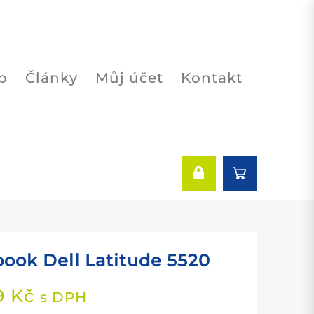
p
Články
Můj účet
Kontakt
ook Dell Latitude 5520
49
Kč
s DPH