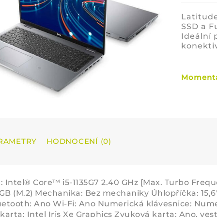
Latitud
SSD a Fu
Ideální 
konekti
Momentá
RAMETRY
HODNOCENÍ (0)
: Intel® Core™ i5-1135G7 2.40 GHz [Max. Turbo Fre
GB (M.2) Mechanika: Bez mechaniky Úhlopříčka: 15,6" (
uetooth: Ano Wi-Fi: Ano Numerická klávesnice: N
 karta: Intel Iris Xe Graphics Zvuková karta: Ano, ve