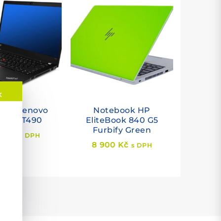
✕
ook Lenovo
Notebook HP
kPad T490
EliteBook 840 G5
Furbify Green
49
Kč
s DPH
8 900
Kč
s DPH