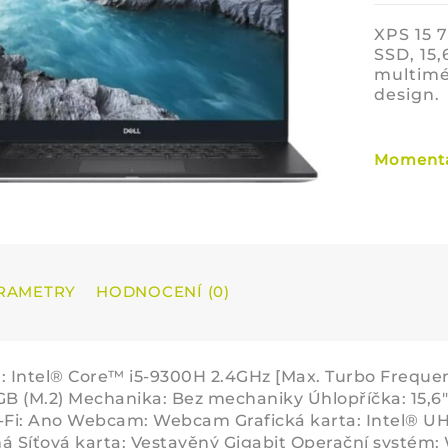
XPS 15 
SSD, 15,
multimé
design.
Momentá
RAMETRY
HODNOCENÍ (0)
: Intel® Core™ i5-9300H 2.4GHz [Max. Turbo Frequ
GB (M.2) Mechanika: Bez mechaniky Úhlopříčka: 15,6" (
-Fi: Ano Webcam: Webcam Grafická karta: Intel® UH
á Síťová karta: Vestavěný Gigabit Operační systém: 