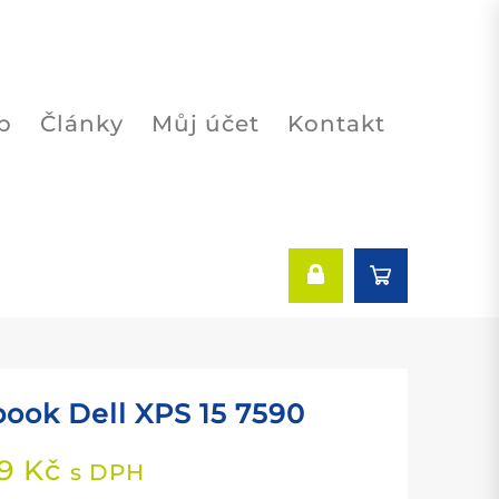
p
Články
Můj účet
Kontakt
ook Dell XPS 15 7590
49
Kč
s DPH