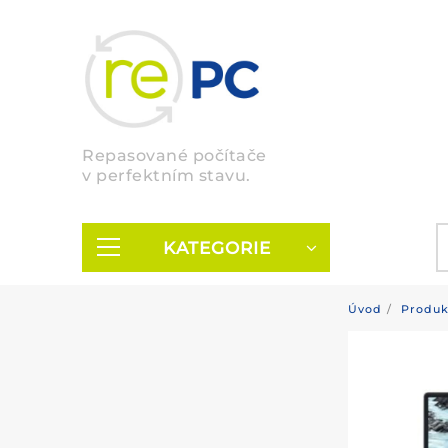
Skip
to
content
Repasované počítače
v perfektním stavu.
KATEGORIE
Úvod
Produk