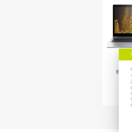
Not
Elite
8 53