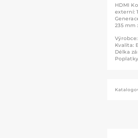
HDMI Kon
externí:
Generace
235 mm 
Výrobce:
Kvalita:
Délka zá
Poplatky 
Katalogov