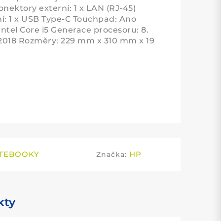
onektory externí: 1 x LAN (RJ-45)
ní: 1 x USB Type-C Touchpad: Ano
tel Core i5 Generace procesoru: 8.
2018 Rozměry: 229 mm x 310 mm x 19
TEBOOKY
HP
Značka:
kty