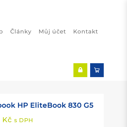
p
Články
Můj účet
Kontakt
ook HP EliteBook 830 G5
0
Kč
s DPH