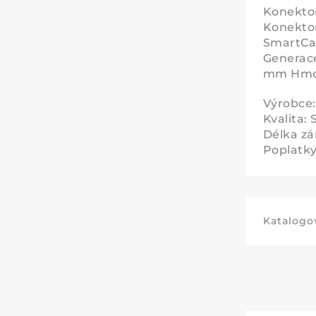
Konektor
Konektor
SmartCar
Generace
mm Hmot
Výrobce
Kvalita: 
Délka zá
Poplatky 
Katalogov