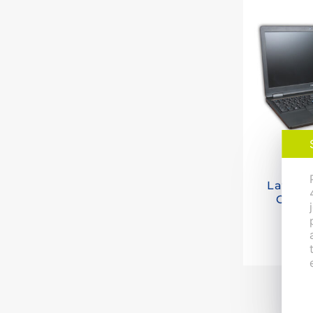
Note
Latitud
Core i
GHz, 8 
9 30
GB SSD
Intel H
1920×10
1