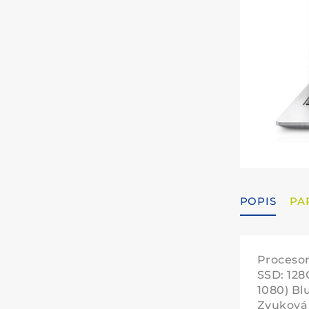
POPIS
PA
Procesor
SSD: 128
1080) Bl
Zvuková 