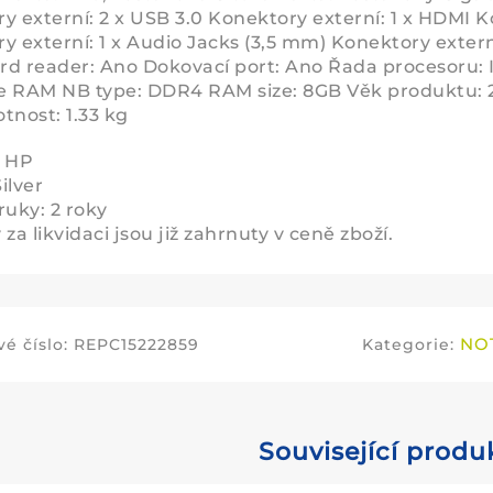
y externí: 2 x USB 3.0 Konektory externí: 1 x HDMI K
y externí: 1 x Audio Jacks (3,5 mm) Konektory exter
d reader: Ano Dokovací port: Ano Řada procesoru: In
 RAM NB type: DDR4 RAM size: 8GB Věk produktu: 
nost: 1.33 kg
: HP
Silver
ruky: 2 roky
za likvidaci jsou již zahrnuty v ceně zboží.
NO
é číslo:
REPC15222859
Kategorie:
Související produ