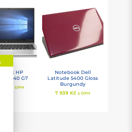
✕
ebook HP
Notebook Dell
Book 840 G7
Latitude 5400 Gloss
Burgundy
39
Kč
s DPH
7 939
Kč
s DPH