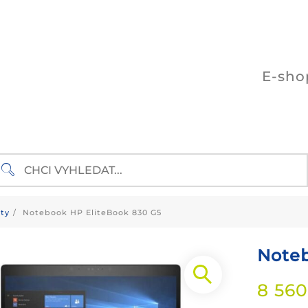
E-sho
ty
Notebook HP EliteBook 830 G5
Noteb
8 56