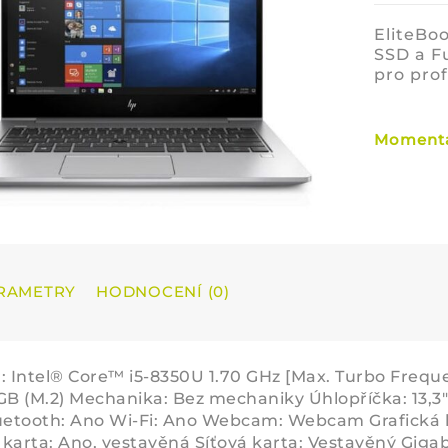
EliteBoo
SSD a Fu
pro prof
Momentá
RAMETRY
HODNOCENÍ (0)
: Intel® Core™ i5-8350U 1.70 GHz [Max. Turbo Fre
GB (M.2) Mechanika: Bez mechaniky Úhlopříčka: 13,3" (
uetooth: Ano Wi-Fi: Ano Webcam: Webcam Grafická k
karta: Ano, vestavěná Síťová karta: Vestavěný Giga