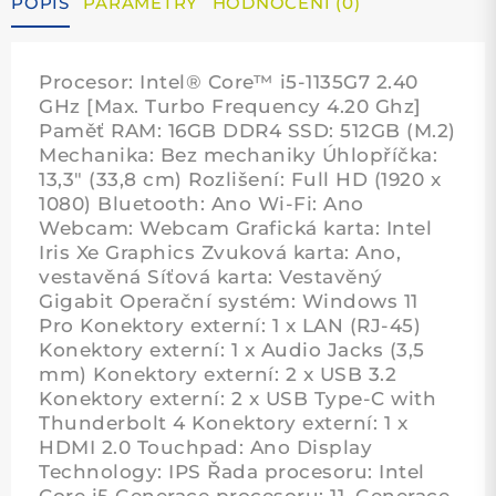
POPIS
PARAMETRY
HODNOCENÍ (0)
Procesor: Intel® Core™ i5-1135G7 2.40
GHz [Max. Turbo Frequency 4.20 Ghz]
Paměť RAM: 16GB DDR4 SSD: 512GB (M.2)
Mechanika: Bez mechaniky Úhlopříčka:
13,3" (33,8 cm) Rozlišení: Full HD (1920 x
1080) Bluetooth: Ano Wi-Fi: Ano
Webcam: Webcam Grafická karta: Intel
Iris Xe Graphics Zvuková karta: Ano,
vestavěná Síťová karta: Vestavěný
Gigabit Operační systém: Windows 11
Pro Konektory externí: 1 x LAN (RJ-45)
Konektory externí: 1 x Audio Jacks (3,5
mm) Konektory externí: 2 x USB 3.2
Konektory externí: 2 x USB Type-C with
Thunderbolt 4 Konektory externí: 1 x
HDMI 2.0 Touchpad: Ano Display
Technology: IPS Řada procesoru: Intel
Core i5 Generace procesoru: 11. Generace