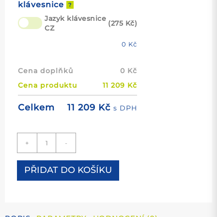
klávesnice
?
Jazyk klávesnice
(275 Kč)
CZ
0
Kč
Cena doplňků
0
Kč
Cena produktu
11 209
Kč
11 209
Kč
Celkem
s DPH
Notebook
+
-
HP
EliteBook
830
PŘIDAT DO KOŠÍKU
G8
množství