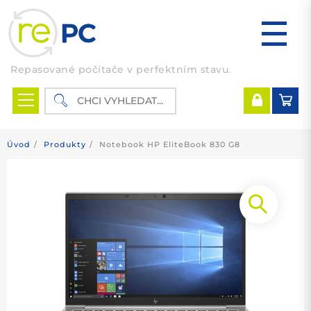
Skip
to
content
Repasované počítače v perfektním stavu.
Úvod
Produkty
Notebook HP EliteBook 830 G8