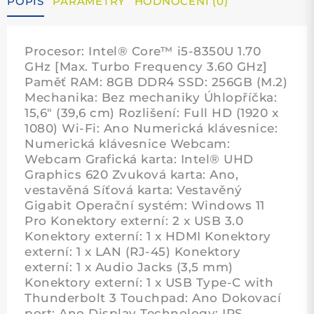
POPIS
PARAMETRY
HODNOCENÍ (0)
Procesor: Intel® Core™ i5-8350U 1.70
GHz [Max. Turbo Frequency 3.60 GHz]
Paměť RAM: 8GB DDR4 SSD: 256GB (M.2)
Mechanika: Bez mechaniky Úhlopříčka:
15,6" (39,6 cm) Rozlišení: Full HD (1920 x
1080) Wi-Fi: Ano Numerická klávesnice:
Numerická klávesnice Webcam:
Webcam Grafická karta: Intel® UHD
Graphics 620 Zvuková karta: Ano,
vestavěná Síťová karta: Vestavěný
Gigabit Operační systém: Windows 11
Pro Konektory externí: 2 x USB 3.0
Konektory externí: 1 x HDMI Konektory
externí: 1 x LAN (RJ-45) Konektory
externí: 1 x Audio Jacks (3,5 mm)
Konektory externí: 1 x USB Type-C with
Thunderbolt 3 Touchpad: Ano Dokovací
port: Ano Display Technology: IPS