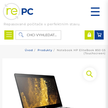
Skip
to
content
Repasované počítače v perfektním stavu.
Úvod
Produkty
Notebook HP EliteBook 850 G5
(Touchscreen)