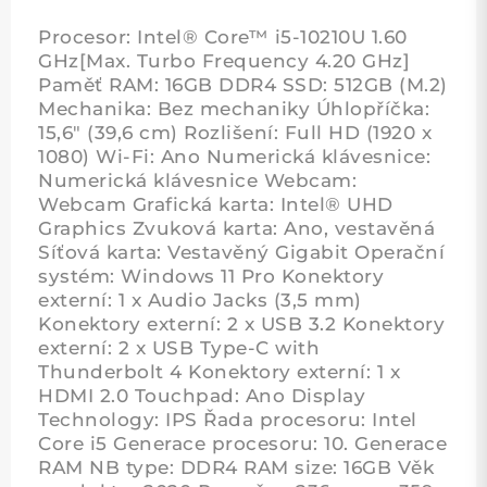
Procesor: Intel® Core™ i5-10210U 1.60
GHz[Max. Turbo Frequency 4.20 GHz]
Paměť RAM: 16GB DDR4 SSD: 512GB (M.2)
Mechanika: Bez mechaniky Úhlopříčka:
15,6" (39,6 cm) Rozlišení: Full HD (1920 x
1080) Wi-Fi: Ano Numerická klávesnice:
Numerická klávesnice Webcam:
Webcam Grafická karta: Intel® UHD
Graphics Zvuková karta: Ano, vestavěná
Síťová karta: Vestavěný Gigabit Operační
systém: Windows 11 Pro Konektory
externí: 1 x Audio Jacks (3,5 mm)
Konektory externí: 2 x USB 3.2 Konektory
externí: 2 x USB Type-C with
Thunderbolt 4 Konektory externí: 1 x
HDMI 2.0 Touchpad: Ano Display
Technology: IPS Řada procesoru: Intel
Core i5 Generace procesoru: 10. Generace
RAM NB type: DDR4 RAM size: 16GB Věk