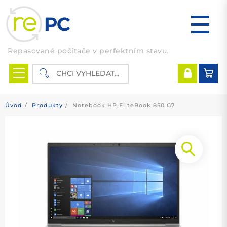
Skip
to
content
Repasované počítače v perfektním stavu.
Úvod
Produkty
Notebook HP EliteBook 850 G7