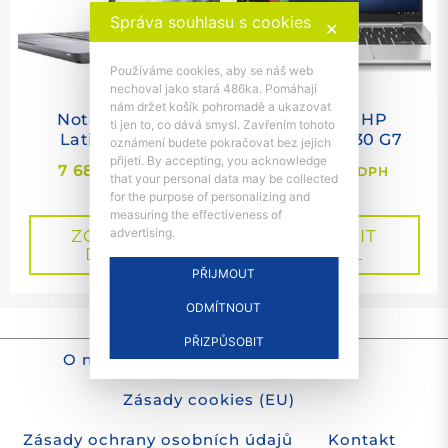
Správa souhlasu s cookies
✕
Používáme cookies, aby se náš web
nechoval jako stará 486ka. Pomáhají
nám držet košík pohromadě a ukazovat
Notebook Dell
Notebook HP
ti jen to, co dává smysl. Zavřením tohoto
Latitude 5410
EliteBook 830 G7
oznámení budete pokračovat bez jejich
přijetí. By accepting, you acknowledge
7 689
Kč
8 419
Kč
s DPH
s DPH
that your personal data may be collected
for the purpose of personalizing and
measuring the effectiveness of
advertising.
ZOBRAZIT
ZOBRAZIT
DETAIL
DETAIL
PŘIJMOUT
ODMÍTNOUT
info@repc.cz
//
603 778 659
PŘIZPŮSOBIT
O nákupu
Obchodní podmínky
Zásady cookies (EU)
Zásady ochrany osobních údajů
Kontakt