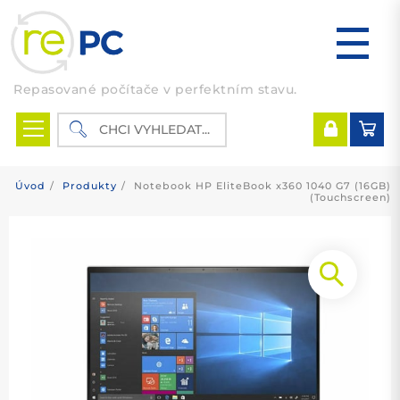
Skip
to
content
Repasované počítače v perfektním stavu.
Úvod
Produkty
Notebook HP EliteBook x360 1040 G7 (16GB)
(Touchscreen)