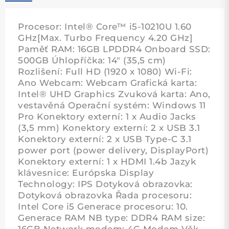
Procesor: Intel® Core™ i5-10210U 1.60
GHz[Max. Turbo Frequency 4.20 GHz]
Paměť RAM: 16GB LPDDR4 Onboard SSD:
500GB Úhlopříčka: 14" (35,5 cm)
Rozlišení: Full HD (1920 x 1080) Wi-Fi:
Ano Webcam: Webcam Grafická karta:
Intel® UHD Graphics Zvuková karta: Ano,
vestavěná Operační systém: Windows 11
Pro Konektory externí: 1 x Audio Jacks
(3,5 mm) Konektory externí: 2 x USB 3.1
Konektory externí: 2 x USB Type-C 3.1
power port (power delivery, DisplayPort)
Konektory externí: 1 x HDMI 1.4b Jazyk
klávesnice: Európska Display
Technology: IPS Dotyková obrazovka:
Dotyková obrazovka Řada procesoru:
Intel Core i5 Generace procesoru: 10.
Generace RAM NB type: DDR4 RAM size:
16GB Network modem: 4G Modem Věk