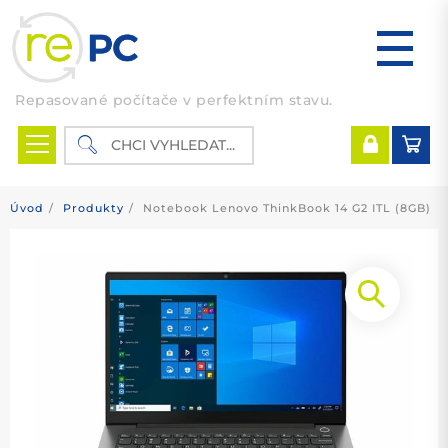
Skip
to
content
Repasované počítače v perfektním stavu.
Úvod
Produkty
Notebook Lenovo ThinkBook 14 G2 ITL (8GB)