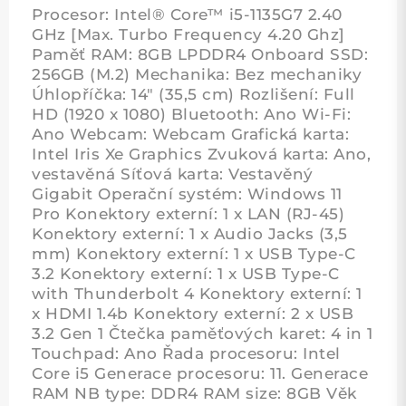
Procesor: Intel® Core™ i5-1135G7 2.40
GHz [Max. Turbo Frequency 4.20 Ghz]
Paměť RAM: 8GB LPDDR4 Onboard SSD:
256GB (M.2) Mechanika: Bez mechaniky
Úhlopříčka: 14" (35,5 cm) Rozlišení: Full
HD (1920 x 1080) Bluetooth: Ano Wi-Fi:
Ano Webcam: Webcam Grafická karta:
Intel Iris Xe Graphics Zvuková karta: Ano,
vestavěná Síťová karta: Vestavěný
Gigabit Operační systém: Windows 11
Pro Konektory externí: 1 x LAN (RJ-45)
Konektory externí: 1 x Audio Jacks (3,5
mm) Konektory externí: 1 x USB Type-C
3.2 Konektory externí: 1 x USB Type-C
with Thunderbolt 4 Konektory externí: 1
x HDMI 1.4b Konektory externí: 2 x USB
3.2 Gen 1 Čtečka paměťových karet: 4 in 1
Touchpad: Ano Řada procesoru: Intel
Core i5 Generace procesoru: 11. Generace
RAM NB type: DDR4 RAM size: 8GB Věk