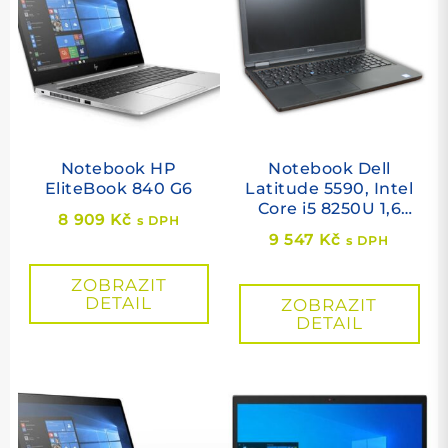
Notebook HP
Notebook Dell
EliteBook 840 G6
Latitude 5590, Intel
Core i5 8250U 1,6
8 909
Kč
s DPH
GHz, 8 GB RAM, 256
9 547
Kč
s DPH
GB SSD M.2 NVMe,
Intel HD, cam, 4G,
ZOBRAZIT
15,6" 1920×1080,
DETAIL
ZOBRAZIT
Windows 11 PRO
DETAIL