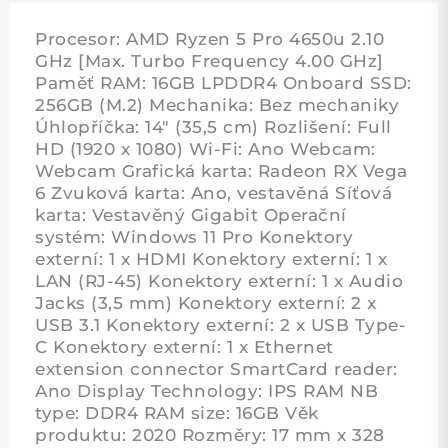
Procesor: AMD Ryzen 5 Pro 4650u 2.10
GHz [Max. Turbo Frequency 4.00 GHz]
Paměť RAM: 16GB LPDDR4 Onboard SSD:
256GB (M.2) Mechanika: Bez mechaniky
Úhlopříčka: 14" (35,5 cm) Rozlišení: Full
HD (1920 x 1080) Wi-Fi: Ano Webcam:
Webcam Grafická karta: Radeon RX Vega
6 Zvuková karta: Ano, vestavěná Síťová
karta: Vestavěný Gigabit Operační
systém: Windows 11 Pro Konektory
externí: 1 x HDMI Konektory externí: 1 x
LAN (RJ-45) Konektory externí: 1 x Audio
Jacks (3,5 mm) Konektory externí: 2 x
USB 3.1 Konektory externí: 2 x USB Type-
C Konektory externí: 1 x Ethernet
extension connector SmartCard reader:
Ano Display Technology: IPS RAM NB
type: DDR4 RAM size: 16GB Věk
produktu: 2020 Rozměry: 17 mm x 328