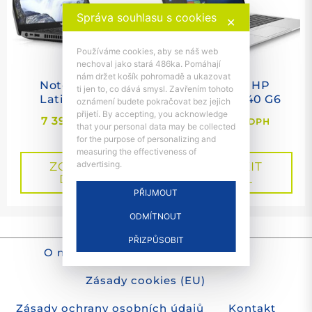
Správa souhlasu s cookies
✕
Používáme cookies, aby se náš web
nechoval jako stará 486ka. Pomáhají
nám držet košík pohromadě a ukazovat
Notebook Dell
Notebook HP
ti jen to, co dává smysl. Zavřením tohoto
Latitude 5400
EliteBook 840 G6
oznámení budete pokračovat bez jejich
přijetí. By accepting, you acknowledge
7 399
Kč
8 129
Kč
s DPH
s DPH
that your personal data may be collected
for the purpose of personalizing and
measuring the effectiveness of
advertising.
ZOBRAZIT
ZOBRAZIT
DETAIL
DETAIL
PŘIJMOUT
ODMÍTNOUT
info@repc.cz
//
603 778 659
PŘIZPŮSOBIT
O nákupu
Obchodní podmínky
Zásady cookies (EU)
Zásady ochrany osobních údajů
Kontakt