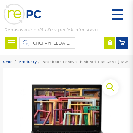
Skip
to
content
Repasované počítače v perfektním stavu.
Úvod
Produkty
Notebook Lenovo ThinkPad T14s Gen 1 (16GB)