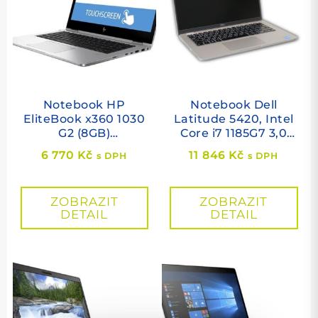
Notebook HP
Notebook Dell
EliteBook x360 1030
Latitude 5420, Intel
G2 (8GB)
Core i7 1185G7 3,0
(Touchscreen)
GHz, 16 GB RAM, 256
6 770
Kč
11 846
Kč
s DPH
s DPH
GB SSD M.2 NVMe,
Intel Iris Xe, cam, 14"
1920×1080, Windows
ZOBRAZIT
ZOBRAZIT
11 PRO
DETAIL
DETAIL