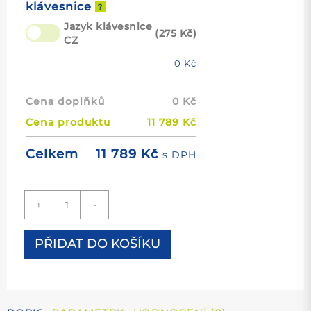
klávesnice
?
Jazyk klávesnice
(275 Kč)
CZ
0
Kč
Cena doplňků
0
Kč
Cena produktu
11 789
Kč
11 789
Kč
Celkem
s DPH
Notebook
+
-
Lenovo
ThinkPad
T590
PŘIDAT DO KOŠÍKU
množství