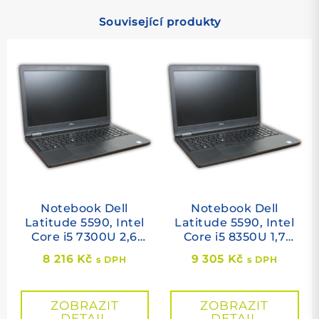
Související produkty
Notebook Dell
Notebook Dell
Latitude 5590, Intel
Latitude 5590, Intel
Core i5 7300U 2,6
Core i5 8350U 1,7
GHz, 8 GB RAM, 256
GHz, 8 GB RAM, 256
8 216
Kč
9 305
Kč
s DPH
s DPH
GB SSD M.2, Intel
GB SSD M.2, Intel
HD, cam, 15,6"
HD, cam, 15,6"
1920×1080, Windows
1920×1080, Windows
ZOBRAZIT
ZOBRAZIT
10 PRO
11 PRO
DETAIL
DETAIL