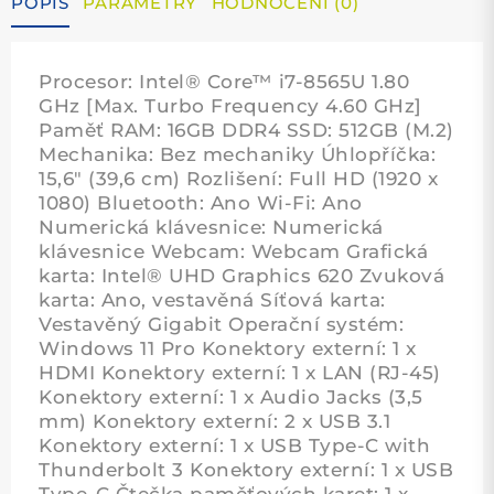
POPIS
PARAMETRY
HODNOCENÍ (0)
Procesor: Intel® Core™ i7-8565U 1.80
GHz [Max. Turbo Frequency 4.60 GHz]
Paměť RAM: 16GB DDR4 SSD: 512GB (M.2)
Mechanika: Bez mechaniky Úhlopříčka:
15,6" (39,6 cm) Rozlišení: Full HD (1920 x
1080) Bluetooth: Ano Wi-Fi: Ano
Numerická klávesnice: Numerická
klávesnice Webcam: Webcam Grafická
karta: Intel® UHD Graphics 620 Zvuková
karta: Ano, vestavěná Síťová karta:
Vestavěný Gigabit Operační systém:
Windows 11 Pro Konektory externí: 1 x
HDMI Konektory externí: 1 x LAN (RJ-45)
Konektory externí: 1 x Audio Jacks (3,5
mm) Konektory externí: 2 x USB 3.1
Konektory externí: 1 x USB Type-C with
Thunderbolt 3 Konektory externí: 1 x USB
Type-C Čtečka paměťových karet: 1 x