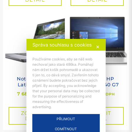
Správa souhlasu s cookies
✕
Používáme cookies, aby se náš web
nechoval jako stará 486ka. Pomáhají
nám držet košík pohromadě a ukazovat
ti jen to, co dává smysl. Zavřením tohoto
Notebook Dell
Notebook HP
oznámení budete pokračovat bez jejich
Latitude 5410
EliteBook 840 G7
přijetí. By accepting, you acknowledge
that your personal data may be collected
7 689
Kč
8 239
Kč
s DPH
s DPH
for the purpose of personalizing and
measuring the effectiveness of
advertising.
ZOBRAZIT
ZOBRAZIT
DETAIL
DETAIL
PŘIJMOUT
ODMÍTNOUT