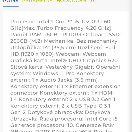
POPIS
PARAMETRY
HODNOCENÍ (0)
Procesor: Intel® Core™ i5-10210U 1.60
GHz[Max. Turbo Frequency 4.20 GHz]
Paměť RAM: 16GB LPDDR3 Onboard SSD:
256GB (M.2) Mechanika: Bez mechaniky
Úhlopříčka: 14" (35,5 cm) Rozlišení: Full
HD (1920 x 1080) Webcam: Webcam
Grafická karta: Intel® UHD Graphics 620
Síťová karta: Vestavěný Gigabit Operační
systém: Windows 11 Pro Konektory
externí: 1 x Audio Jacks (3,5 mm)
Konektory externí: 1 x Ethernet extension
connector Konektory externí: 1 x HDMI
1.4 Konektory externí: 2 x USB 3.2 Gen 1
Konektory externí: 2 x USB Type-C 3.1
Gen 2 Dotyková obrazovka: Dotyková
obrazovka Řada procesoru: Intel Core i5
Generace procesoru: 10. Generace RAM
NB type: DDR3 RAM size: 16GB Pen for