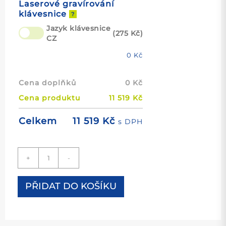
Laserové gravírování
klávesnice
?
Jazyk klávesnice
(275 Kč)
CZ
0
Kč
Cena doplňků
0
Kč
Cena produktu
11 519
Kč
11 519
Kč
Celkem
s DPH
Notebook
+
-
Lenovo
ThinkPad
X13
PŘIDAT DO KOŠÍKU
Gen
1
(16GB)
(Touchscreen)