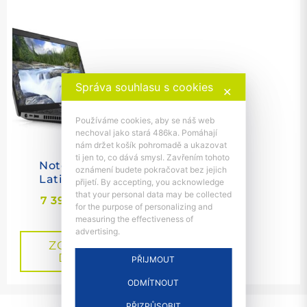
Správa souhlasu s cookies
✕
Používáme cookies, aby se náš web
nechoval jako stará 486ka. Pomáhají
nám držet košík pohromadě a ukazovat
ti jen to, co dává smysl. Zavřením tohoto
Notebook Dell
oznámení budete pokračovat bez jejich
Latitude 5400
přijetí. By accepting, you acknowledge
that your personal data may be collected
7 399
Kč
s DPH
for the purpose of personalizing and
measuring the effectiveness of
advertising.
ZOBRAZIT
DETAIL
PŘIJMOUT
ODMÍTNOUT
info@repc.cz
//
603 778 659
PŘIZPŮSOBIT