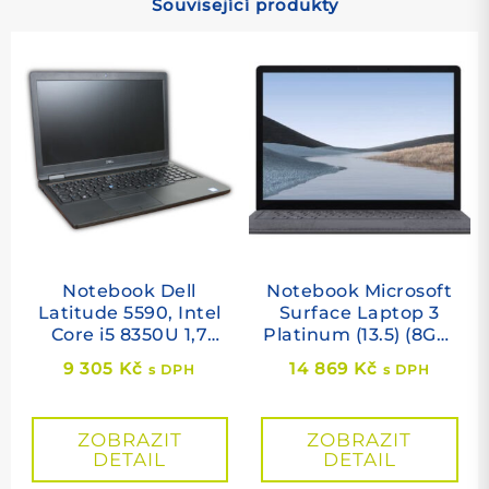
Související produkty
Notebook Dell
Notebook Microsoft
Latitude 5590, Intel
Surface Laptop 3
Core i5 8350U 1,7
Platinum (13.5) (8GB)
GHz, 8 GB RAM, 256
(256GB)
9 305
Kč
14 869
Kč
s DPH
s DPH
GB SSD M.2, Intel
(Touchscreen)
HD, cam, 15,6"
1920×1080, Windows
ZOBRAZIT
ZOBRAZIT
11 PRO
DETAIL
DETAIL