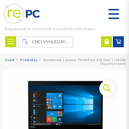
Skip
to
content
Repasované počítače v perfektním stavu.
Úvod
Produkty
Notebook Lenovo ThinkPad X13 Gen 1 (16GB)
(Touchscreen)