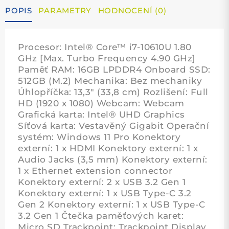
množství
POPIS
PARAMETRY
HODNOCENÍ (0)
Procesor: Intel® Core™ i7-10610U 1.80
GHz [Max. Turbo Frequency 4.90 GHz]
Paměť RAM: 16GB LPDDR4 Onboard SSD:
512GB (M.2) Mechanika: Bez mechaniky
Úhlopříčka: 13,3" (33,8 cm) Rozlišení: Full
HD (1920 x 1080) Webcam: Webcam
Grafická karta: Intel® UHD Graphics
Síťová karta: Vestavěný Gigabit Operační
systém: Windows 11 Pro Konektory
externí: 1 x HDMI Konektory externí: 1 x
Audio Jacks (3,5 mm) Konektory externí:
1 x Ethernet extension connector
Konektory externí: 2 x USB 3.2 Gen 1
Konektory externí: 1 x USB Type-C 3.2
Gen 2 Konektory externí: 1 x USB Type-C
3.2 Gen 1 Čtečka paměťových karet:
Micro SD Trackpoint: Trackpoint Display