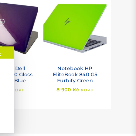
✕
book Dell
Notebook HP
e 5400 Gloss
EliteBook 840 G5
hyst Blue
Furbify Green
30
Kč
8 900
Kč
s DPH
s DPH