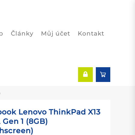
p
Články
Můj účet
Kontakt
)
ook Lenovo ThinkPad X13
Gen 1 (8GB)
hscreen)