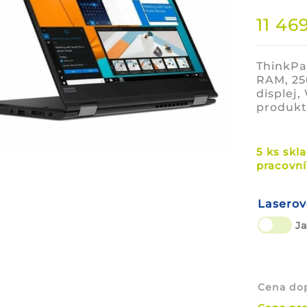
11 46
ThinkPad
RAM, 25
displej,
produkt
5 ks skl
pracovní
Laserov
Ja
Cena do