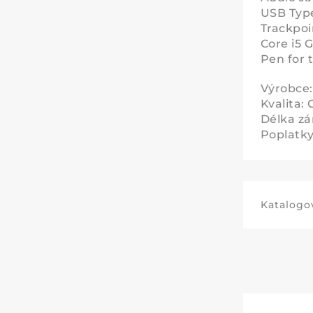
USB Type
Trackpoi
Core i5 
Pen for 
Výrobce
Kvalita: 
Délka zá
Poplatky 
Katalogov