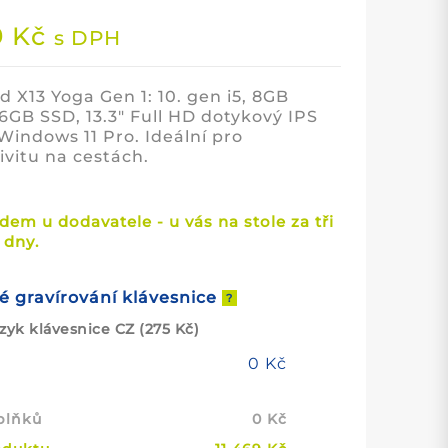
9
Kč
s DPH
 X13 Yoga Gen 1: 10. gen i5, 8GB
6GB SSD, 13.3″ Full HD dotykový IPS
 Windows 11 Pro. Ideální pro
ivitu na cestách.
adem u dodavatele - u vás na stole za tři
 dny.
é gravírování klávesnice
?
zyk klávesnice CZ
(275 Kč)
0
Kč
plňků
0
Kč