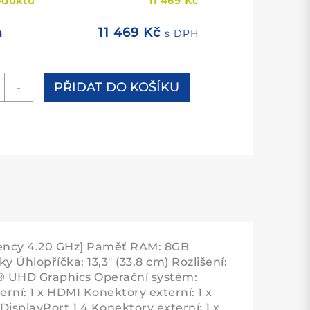
oduktu
11 469
Kč
11 469
Kč
m
s DPH
ebook
PŘIDAT DO KOŠÍKU
-
ovo
nkPad
GA
n
B)
uchscreen)
žství
uency 4.20 GHz] Paměť RAM: 8GB
hlopříčka: 13,3" (33,8 cm) Rozlišení:
l® UHD Graphics Operační systém:
rní: 1 x HDMI Konektory externí: 1 x
isplayPort 1.4 Konektory externí: 1 x