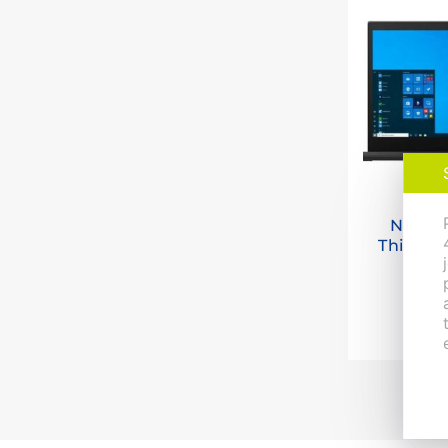
Noteb
ThinkPa
11 4