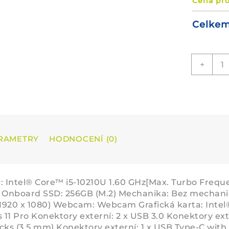
Cena pr
Celke
Not
+
Len
Thi
X13
YO
Ge
1
(8G
RAMETRY
HODNOCENÍ (0)
(To
mno
: Intel® Core™ i5-10210U 1.60 GHz[Max. Turbo Freq
nboard SSD: 256GB (M.2) Mechanika: Bez mechaniky Ú
(1920 x 1080) Webcam: Webcam Grafická karta: Inte
11 Pro Konektory externí: 2 x USB 3.0 Konektory exte
cks (3,5 mm) Konektory externí: 1 x USB Type-C with D