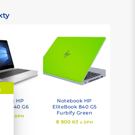
kty
✕
ebook HP
Notebook HP
Book 840 G6
EliteBook 840 G5
Furbify Green
29
Kč
s DPH
8 900
Kč
s DPH