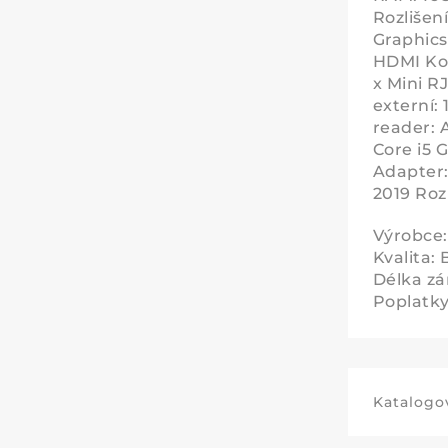
Rozlišen
Graphics
HDMI Kon
x Mini R
externí:
reader: 
Core i5 
Adapter:
2019 Roz
Výrobce
Kvalita:
Délka zá
Poplatky 
Katalogov