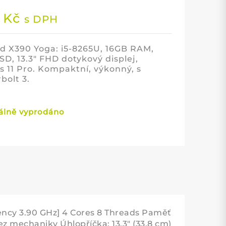
9
Kč
s DPH
d X390 Yoga: i5-8265U, 16GB RAM,
D, 13.3″ FHD dotykový displej,
 11 Pro. Kompaktní, výkonný, s
bolt 3.
lně vyprodáno
ency 3.90 GHz] 4 Cores 8 Threads Paměť
mechaniky Úhlopříčka: 13,3" (33,8 cm)