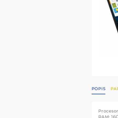
POPIS
PA
Procesor
RAM: 16G