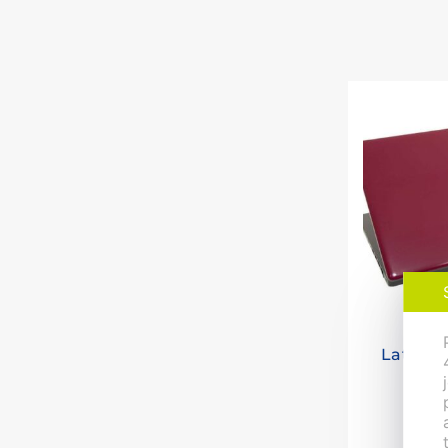
Note
Latitud
Bu
7 93