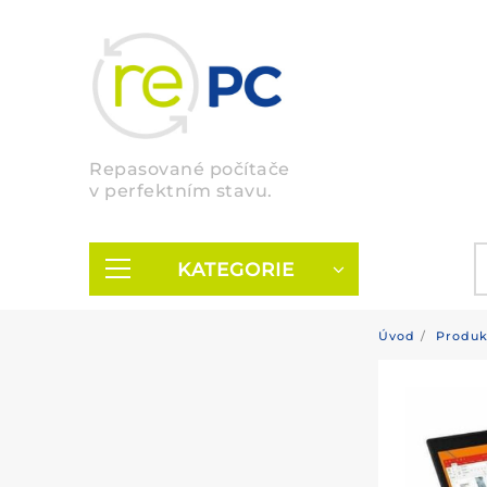
Skip
to
content
Repasované počítače
v perfektním stavu.
KATEGORIE
Úvod
Produk