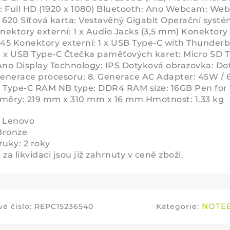
í: Full HD (1920 x 1080) Bluetooth: Ano Webcam: We
 620 Síťová karta: Vestavěný Gigabit Operační systé
ektory externí: 1 x Audio Jacks (3,5 mm) Konektory e
J45 Konektory externí: 1 x USB Type-C with Thunderb
 1 x USB Type-C Čtečka paměťových karet: Micro SD T
Ano Display Technology: IPS Dotyková obrazovka: Do
Generace procesoru: 8. Generace AC Adapter: 45W / 6
 Type-C RAM NB type: DDR4 RAM size: 16GB Pen for
měry: 219 mm x 310 mm x 16 mm Hmotnost: 1.33 kg
: Lenovo
 Bronze
ruky: 2 roky
za likvidaci jsou již zahrnuty v ceně zboží.
NOTE
é číslo:
REPC15236540
Kategorie: