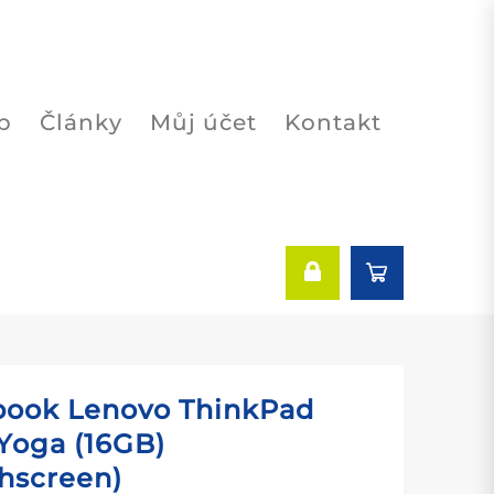
p
Články
Můj účet
Kontakt
book Lenovo ThinkPad
Yoga (16GB)
hscreen)