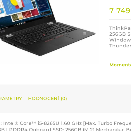
7 74
ThinkPa
256GB SS
Windows
Thunder
Momentá
RAMETRY
HODNOCENÍ (0)
: Intel® Core™ i5-8265U 1.60 GHz [Max. Turbo Frequ
B LPDDR4 Onboard SSD: 256GB (M.2) Mechanika: Bez 