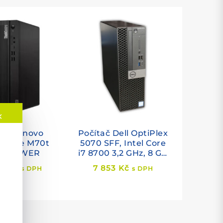
✕
tač Lenovo
Počítač Dell OptiPlex
Centre M70t
5070 SFF, Intel Core
 3 TOWER
i7 8700 3,2 GHz, 8 GB
RAM, 256 GB SSD M.2
79
Kč
7 853
Kč
s DPH
s DPH
NVMe, Intel HD,
Windows 11 PRO