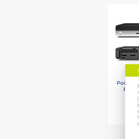
Počítač
800 
8 35