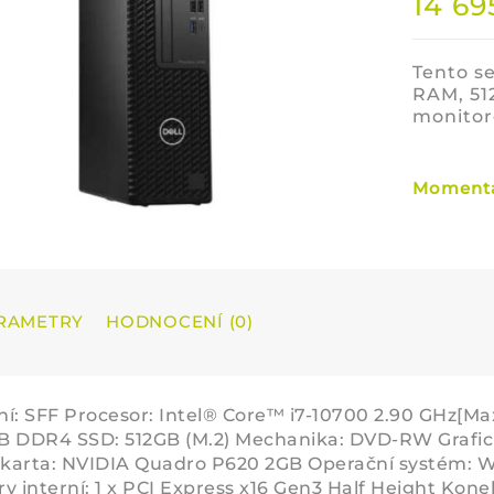
14 6
Tento se
RAM, 51
monitor
Momentá
RAMETRY
HODNOCENÍ (0)
í: SFF Procesor: Intel® Core™ i7-10700 2.90 GHz[M
 DDR4 SSD: 512GB (M.2) Mechanika: DVD-RW Grafick
 karta: NVIDIA Quadro P620 2GB Operační systém: Win
y interní: 1 x PCI Express x16 Gen3 Half Height Konek