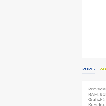
POPIS
PA
Proveden
RAM: 8GB
Grafická
Konektor