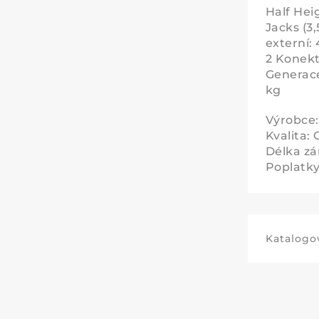
Half Hei
Jacks (3
externí:
2 Konekt
Generac
kg
Výrobce:
Kvalita: 
Délka zá
Poplatky 
Katalogov