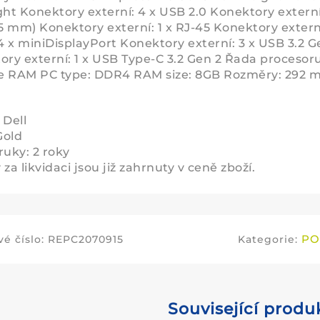
ght Konektory externí: 4 x USB 2.0 Konektory externí
,5 mm) Konektory externí: 1 x RJ-45 Konektory externí
 4 x miniDisplayPort Konektory externí: 3 x USB 3.2 G
ory externí: 1 x USB Type-C 3.2 Gen 2 Řada procesoru:
e RAM PC type: DDR4 RAM size: 8GB Rozměry: 292 
 Dell
Gold
ruky: 2 roky
za likvidaci jsou již zahrnuty v ceně zboží.
PO
é číslo:
REPC2070915
Kategorie:
Související produ