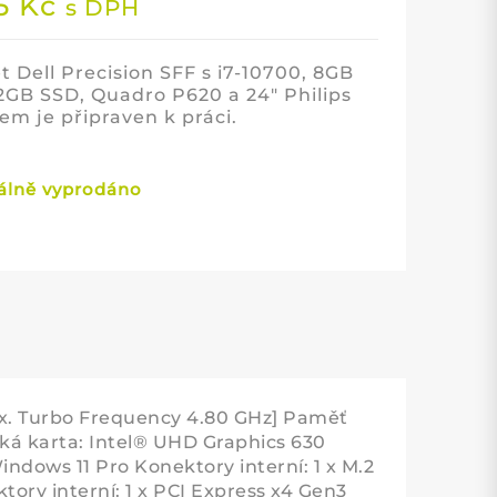
95
Kč
s DPH
t Dell Precision SFF s i7-10700, 8GB
2GB SSD, Quadro P620 a 24″ Philips
em je připraven k práci.
lně vyprodáno
ax. Turbo Frequency 4.80 GHz] Paměť
á karta: Intel® UHD Graphics 630
dows 11 Pro Konektory interní: 1 x M.2
tory interní: 1 x PCI Express x4 Gen3