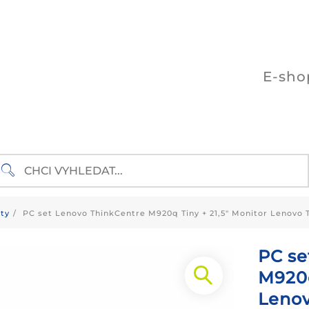
E-sho
ty
PC set Lenovo ThinkCentre M920q Tiny + 21,5″ Monitor Lenovo 
PC se
M920q
Lenov