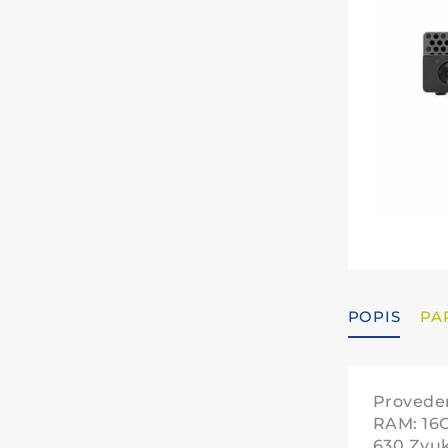
POPIS
PA
Proveden
RAM: 16G
630 Zvuk