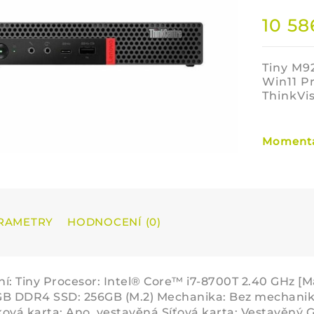
10 5
Tiny M9
Win11 P
ThinkVi
Momentá
RAMETRY
HODNOCENÍ (0)
í: Tiny Procesor: Intel® Core™ i7-8700T 2.40 GHz 
B DDR4 SSD: 256GB (M.2) Mechanika: Bez mechaniky
ová karta: Ano, vestavěná Síťová karta: Vestavěný 