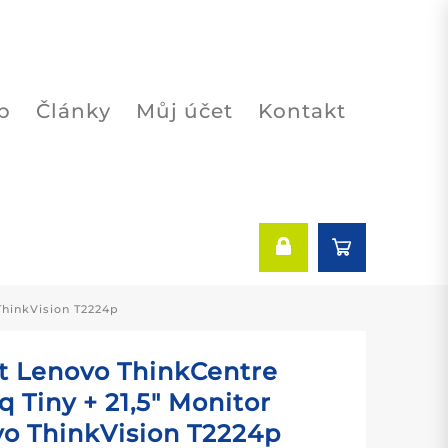
p
Články
Můj účet
Kontakt
ThinkVision T2224p
t Lenovo ThinkCentre
 Tiny + 21,5″ Monitor
o ThinkVision T2224p