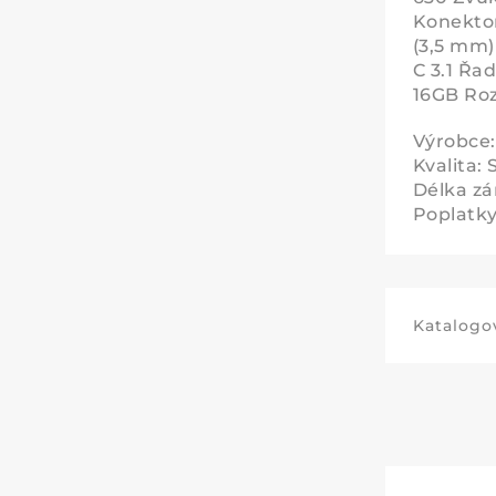
Konektor
(3,5 mm)
C 3.1 Řa
16GB Roz
Výrobce
Kvalita: 
Délka zá
Poplatky 
Katalogov