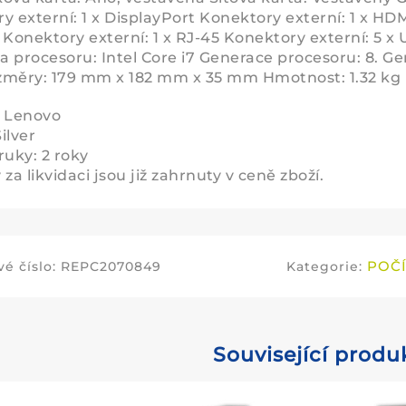
y externí: 1 x DisplayPort Konektory externí: 1 x HD
 Konektory externí: 1 x RJ-45 Konektory externí: 5 x 
da procesoru: Intel Core i7 Generace procesoru: 8. 
měry: 179 mm x 182 mm x 35 mm Hmotnost: 1.32 kg
: Lenovo
Silver
ruky: 2 roky
za likvidaci jsou již zahrnuty v ceně zboží.
POČ
é číslo:
REPC2070849
Kategorie:
Související produ