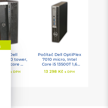
✕
ítač Dell
Počítač Dell OptiPlex
n 5820 tower,
7010 micro, Intel
eon 4-core W-
Core i5 13500T 1,6
,6 GHz, 16 GB
GHz, 8 GB RAM, 256
64
Kč
13 298
Kč
s DPH
s DPH
512 GB SSD,
GB SSD M.2 NVMe,
P2200 (5 GB),
Intel HD, WiFi,
ows 11 PRO
Windows 11 PRO