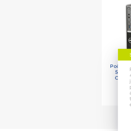
Počítač 
5090 m
Core i
GHz, 8 
11 2
GB SSD
Intel H