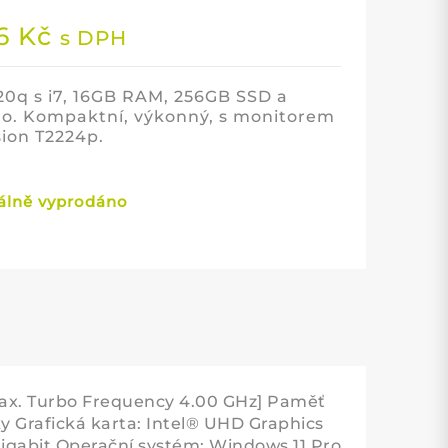
86
Kč
s DPH
20q s i7, 16GB RAM, 256GB SSD a
ro. Kompaktní, výkonný, s monitorem
sion T2224p.
lně vyprodáno
[Max. Turbo Frequency 4.00 GHz] Paměť
 Grafická karta: Intel® UHD Graphics
Gigabit Operační systém: Windows 11 Pro