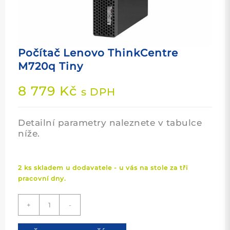
Počítač Lenovo ThinkCentre
M720q Tiny
8 779
Kč
s DPH
Detailní parametry naleznete v tabulce
níže.
2 ks skladem u dodavatele - u vás na stole za tři
pracovní dny.
Počítač
+
-
Lenovo
ThinkCentre
M720q