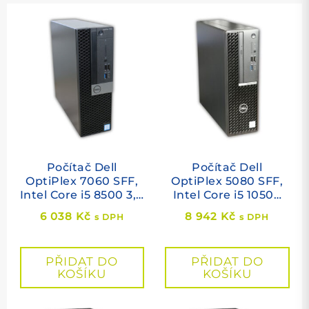
Počítač Dell
Počítač Dell
OptiPlex 7060 SFF,
OptiPlex 5080 SFF,
Intel Core i5 8500 3,0
Intel Core i5 10500
GHz, 8 GB RAM, 256
3,1 GHz, 8 GB RAM,
6 038
Kč
8 942
Kč
s DPH
s DPH
GB SSD M.2 NVMe,
256 GB SSD M.2
Intel HD, Windows 11
NVMe, Intel HD,
PRO
Windows 11 PRO
PŘIDAT DO
PŘIDAT DO
KOŠÍKU
KOŠÍKU