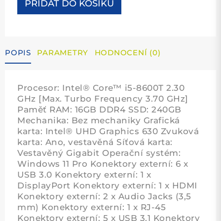
PŘIDAT DO KOŠÍKU
Tiny
množství
POPIS
PARAMETRY
HODNOCENÍ (0)
Procesor: Intel® Core™ i5-8600T 2.30
GHz [Max. Turbo Frequency 3.70 GHz]
Paměť RAM: 16GB DDR4 SSD: 240GB
Mechanika: Bez mechaniky Grafická
karta: Intel® UHD Graphics 630 Zvuková
karta: Ano, vestavěná Síťová karta:
Vestavěný Gigabit Operační systém:
Windows 11 Pro Konektory externí: 6 x
USB 3.0 Konektory externí: 1 x
DisplayPort Konektory externí: 1 x HDMI
Konektory externí: 2 x Audio Jacks (3,5
mm) Konektory externí: 1 x RJ-45
Konektory externí: 5 x USB 3.1 Konektory