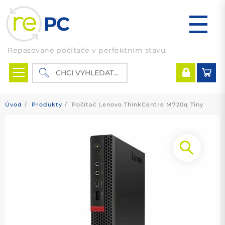
Skip
to
content
Repasované počítače v perfektním stavu.
Úvod
Produkty
Počítač Lenovo ThinkCentre M720q Tiny